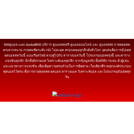
666ดูบอล.com dooball666 บริการ ดูบอลสดฟรี ดูบอลออนไลน์ และ ดูบอล666 ถ่ายทอดสด
ตรงจากสนาม ภาพคมชัดระดับ HD ไม่สะดุด ครอบคลุมทุกลีกดังทั่วโลก จุดเด่นคือการอัปเดต
ผลบอลสดวันนี้ แบบเรียลไทม์ ควบคู่ไปกับ ตารางบอลวันนี้ โปรแกรมบอลพรุ่งนี้ และตาราง
แข่งขันทุกลีก อีกทั้งยังรวมบท วิเคราะห์บอลทุกลีก จากข้อมูลจริง ทั้งสถิติการเล่น ตัวผู้เล่น
และแนวทางการแข่งขัน เพื่อเพิ่มความครบถ้วนในการติดตาม เว็บเดียวที่รวมทุกองค์ประกอบ
ฟุตบอลไว้ครบ ทั้งการถ่ายทอดสด ผลบอล ตารางบอล วิเคราะห์บอล และโปรแกรมอัปเดตทุก
วัน