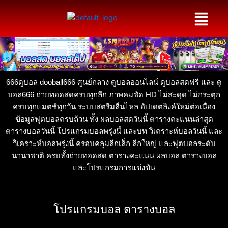
Skip
Menu
to
content
666ดูบอล dooball666 ศูนย์กลาง ดูบอลออนไลน์ ดูบอลสดฟรี และ ดู
บอล666 ถ่ายทอดสดครบทุกลีก ภาพคมชัด HD ไม่สะดุด ไม่กระตุก
ครบทุกแมตช์ทุกวัน ระบบสตรีมลื่นไหล อัปเดตลิงค์ใหม่ต่อเนื่อง
ข้อมูลฟุตบอลครบถ้วน ทั้ง ผลบอลสดวันนี้ ตารางคะแนนล่าสุด
ตารางบอลวันนี้ โปรแกรมบอลพรุ่งนี้ และบท วิเคราะห์บอลวันนี้ และ
วิเคราะห์บอลพรุ่งนี้ ครอบคลุมลีกเล็ก ลีกใหญ่ และฟุตบอลระดับ
นานาชาติ ครบทั้งถ่ายทอดสด ตารางคะแนน ผลบอล ตารางบอล
และโปรแกรมการแข่งขัน
โปรแกรมบอล ตารางบอล